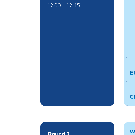
12:00 – 12:45
E
C
W
Round 2