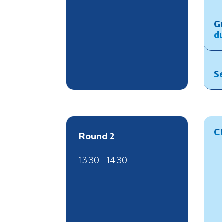
G
d
S
C
Round 2
13:30- 14:30