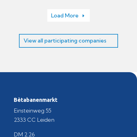
Load More
View all participating companies
Bètabanenmarkt
Einsteinweg 55
2333 CC Leiden
DM 2.26