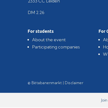
2333 CC Leiden
DM 2.26
For students
For 
About the event
Ab
Participating companies
Ho
Wh
© Bètabanenmarkt |
Disclaimer
Joi
Joi