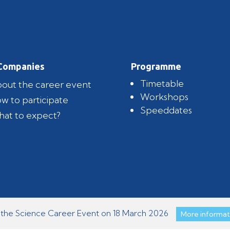
Companies
Programme
Timetable
out the career event
Workshops
w to participate
Speeddates
at to expect?
n the Science Career Event on 18 March 2026
More informat
n the Science Career Event on 18 March 2026
More informat