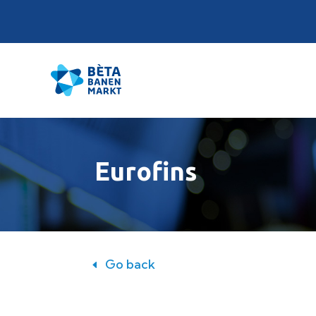
Eurofins
Go back