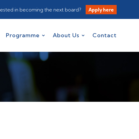
rested in becoming the next board?
Apply here
Programme
About Us
Contact