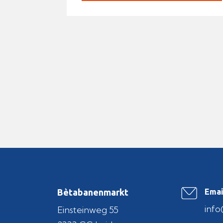
Bètabanenmarkt
Emai
inf
Einsteinweg 55