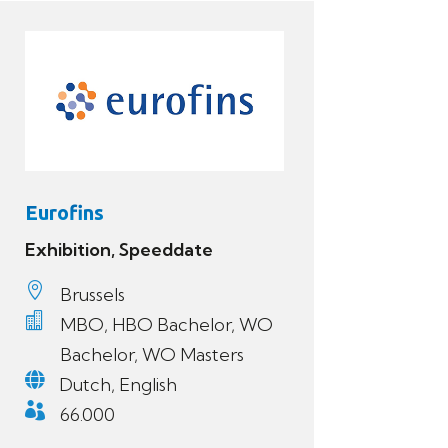
Eurofins
Exhibition, Speeddate

Brussels

MBO, HBO Bachelor, WO
Bachelor, WO Masters

Dutch, English

66.000